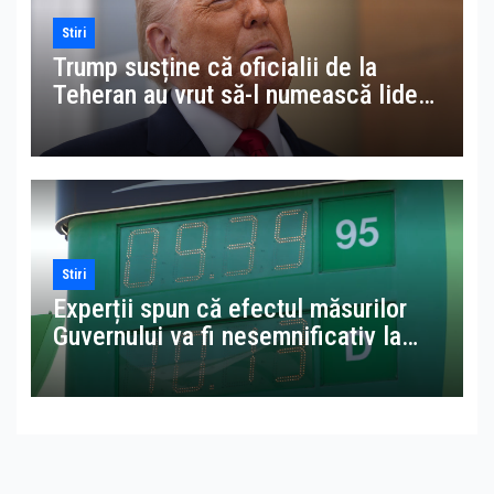
Stiri
Trump susține că oficialii de la
Teheran au vrut să-l numească lider
suprem al Iranului în locul lui
Khamenei
Stiri
Experții spun că efectul măsurilor
Guvernului va fi nesemnificativ la
pompă. Avem benzină mai scumpă
decât în Suedia