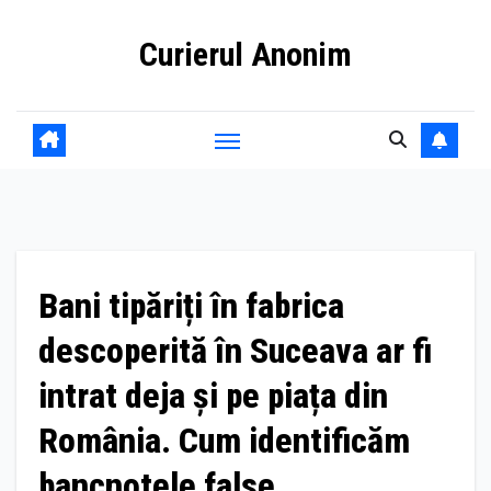
Skip
Curierul Anonim
to
content
Bani tipăriți în fabrica
descoperită în Suceava ar fi
intrat deja și pe piața din
România. Cum identificăm
bancnotele false