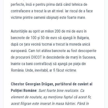
perfecte, însă e pentru prima dată când tehnica de
contrafacere a trecut la un alt nivel. Iar riscul de a face
victime printre oamenii obișnuiți este foarte mare.
Autoritățile au oprit un milion 200 de mii de euro în
bancnote de 100 și 50 de euro să ajungă în Bulgaria,
după ce țara vecină tocmai a trecut la moneda unică
europeană. Cam tot atâtea bancnote au fost descoperite
de procurorii DIICOT în descinderile de marți în Suceava,
înainte ca banii contrafăcuți să ajungă pe piața din
România. Unde, inevitabil, ar fi făcut victime.
Chestor Georgian Drăgan, purtătorul de cuvânt al
Poliției Române
:
Sunt foarte bine realizate. Ca
element de noutate, aș menționa faptul că acest fir,
acest filigran este inserat în masa hârtiei. Până în