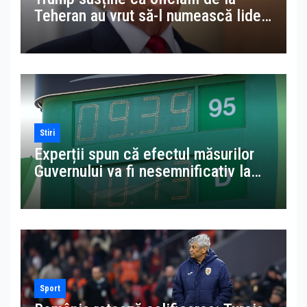
Teheran au vrut să-l numească lider
suprem al Iranului în locul lui
Khamenei
Stiri
Experții spun că efectul măsurilor
Guvernului va fi nesemnificativ la
pompă. Avem benzină mai scumpă
decât în Suedia
Sport