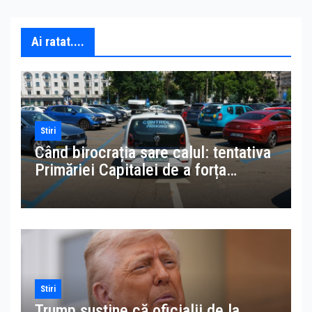
Ai ratat....
Stiri
Când birocrația sare calul: tentativa
Primăriei Capitalei de a forța
accesul la datele MAI pentru
amenzi la parcări ilegale
Stiri
Trump susține că oficialii de la