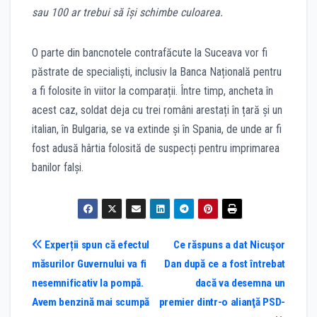
sau 100 ar trebui să își schimbe culoarea.
O parte din bancnotele contrafăcute la Suceava vor fi
păstrate de specialiști, inclusiv la Banca Națională pentru
a fi folosite în viitor la comparații. Între timp, ancheta în
acest caz, soldat deja cu trei români arestați în țară și un
italian, în Bulgaria, se va extinde și în Spania, de unde ar fi
fost adusă hârtia folosită de suspecți pentru imprimarea
banilor falși.
Post
Experții spun că efectul
Ce răspuns a dat Nicuşor
măsurilor Guvernului va fi
Dan după ce a fost întrebat
navigation
nesemnificativ la pompă.
dacă va desemna un
Avem benzină mai scumpă
premier dintr-o alianţă PSD-