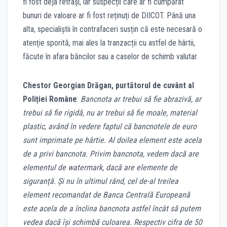
fi fost deja retrași, iar suspecții care ar fi cumpărat
bunuri de valoare ar fi fost reținuți de DIICOT. Până una
alta, specialiștii în contrafaceri susțin că este necesară o
atenție sporită, mai ales la tranzacții cu astfel de hârtii,
făcute în afara băncilor sau a caselor de schimb valutar.
Chestor Georgian Drăgan, purtătorul de cuvânt al
Poliției Române
:
Bancnota ar trebui să fie abrazivă, ar
trebui să fie rigidă, nu ar trebui să fie moale, material
plastic, având în vedere faptul că bancnotele de euro
sunt imprimate pe hârtie. Al doilea element este acela
de a privi bancnota. Privim bancnota, vedem dacă are
elementul de watermark, dacă are elemente de
siguranță. Și nu în ultimul rând, cel de-al treilea
element recomandat de Banca Centrală Europeană
este acela de a înclina bancnota astfel încât să putem
vedea dacă își schimbă culoarea. Respectiv cifra de 50