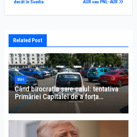
decât în Suedia
AUR sau PNL-AUR
Related Post
Stiri
Când birocrația sare calul: tentativa
Primăriei Capitalei de a forța
accesul la datele MAI pentru amenzi
la parcări ilegale