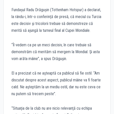
Fundașul Radu Drăgușin (Tottenham Hotspur) a declarat,
la rându-i, într-o conferinţă de presă, că meciul cu Turcia
este decisiv şi tricolorii trebuie să demonstreze că
merită să ajungă la turneul final al Cupei Mondiale.
“Îl vedem ca pe un meci decisiv, în care trebuie să
demonstrăm că merităm să mergem la Mondial. Şi asta
vom arăta mâine”, a spus Drăguşin.
El a precizat că ne aşteaptă ca publicul să fie ostil. “Am
discutat despre acest aspect, publicul mâine va fi foarte
cald. Ne aşteptăm la un mediu ostil, dar nu este ceva ce
nu putem să trecem peste”.
“Situaţia de la club nu are nicio relevanţă cu echipa