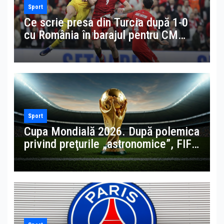
Sport
Ce scrie presa din Turcia după 1-0
cu România în barajul pentru CM
2026: „Băieţii noştri au trecut de
obstacol!”
Sport
Cupa Mondială 2026. După polemica
privind preţurile „astronomice”, FIFA
anunţă bilete la 60 de dolari pentru
suporteri