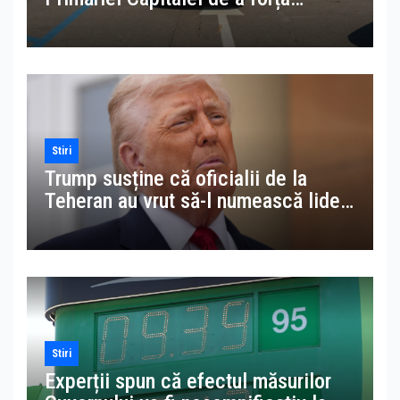
accesul la datele MAI pentru
amenzi la parcări ilegale
Stiri
Trump susține că oficialii de la
Teheran au vrut să-l numească lider
suprem al Iranului în locul lui
Khamenei
Stiri
Experții spun că efectul măsurilor