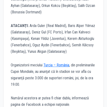
Ayhan (Galatasaray), Orkun Kokcu (Beșiktaș), Salih Ozcan
(Borussia Dortmund)
ATACANȚI:
Arda Guler (Real Madrid), Baris Alper Yılmaz
(Galatasaray), Deniz Gul (FC Porto), Irfan Can Kahveci
(Kasımpașa), Kenan Yildiz (Juventus), Kerem Akturkoglu
(Fenerbahce), Oguz Aydin (Fenerbahce), Semih Kilicsoy
(Beșiktaș), Yunus Akgun (Galatasaray)
Organizatorii meciului
Turcia – România
, din preliminariile
Cupei Mondiale, au anunţat că în stadion se vor afla cu
siguranţă peste 3.000 de suporteri români, joi, de la ora
19.00.
Numărul acestora ar putea fi chiar dublu, informează
pagina de Facebook a echipei naţionale.