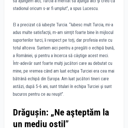
să ajungem aici, Turcia a meritat să ajungă aici şi cred că
stadionul oricum s-ar fi umplut”, a spus Lucescu.
El a precizat că iubeşte Turcia. “Iubesc mult Turcia, mi-a
adus multe satisfacţii, m-am simţit foarte bine în mijlocul
suporterilor turci, îi respect pe toţi, dar profesia este cu
totul altceva. Suntem aici pentru a pregăti o echipă bună,
a României, şi pentru a încerca să câştige acest meci.
Într-adevăr sunt foarte mulţi jucători care au debutat cu
mine, pe vremea când am luat echipa Turciei era cea mai
bătrână echipă din Europa. Am luat jucători tineri care
astăzi, după 5-6 ani, sunt titulari în echipa Turciei şi sunt
bucuros pentru ce au reuşit”.
Drăgușin: „Ne aşteptăm la
un mediu ostil”