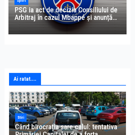
Sport
PSG ia act de decizia Consiliului de
Arbitraj în cazul Mbappé și anunță
că își rezervă dreptul de apel
Ai ratat....
Stiri
Când birocrația sare calul: tentativa
Primăriei Capitalei de a forța