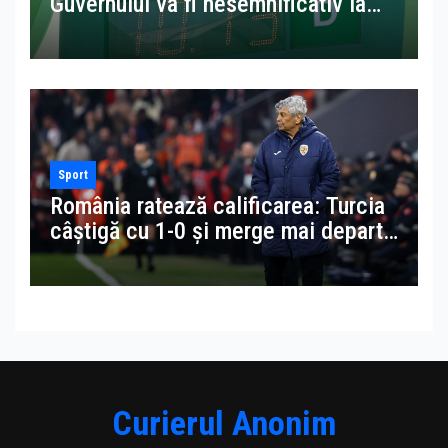
Guvernului va fi nesemnificativ la
pompă. Avem benzină mai scumpă
decât în Suedia
Sport
România ratează calificarea: Turcia
câștigă cu 1-0 și merge mai departe
în finala pentru Cupa Mondială 2026
Curierul Anonim