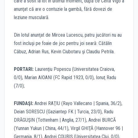
care a sosit la lot în ultimul moment, după ce Celta Vigo a
anunţat că are o contuzie la gambă, fără dovezi de
leziune musculară.
Din lotul anunţat de Mircea Lucescu, patru jucători nu au
fost incluşi pe foaie de joc pentru joi seară: Cătălin
Căbuz, Adrian Rus, Kevin Ciubotaru şi Claudiu Petrila.
PORTARI:
Laurenţiu Popescu (Universitatea Craiova,
0/0), Marian AIOANI (FC Rapid 1923, 0/0), Ionuţ Radu
(7/0);
FUNDAŞI:
Andrei RAŢIU (Rayo Vallecano | Spania, 36/2),
Deian SORESCU (Gaziantep FK | Turcia, 23/0), Radu
DRĂGUŞIN (Tottenham | Anglia, 27/1), Andrei BURCĂ
(Yunnan Yukun | China, 44/1), Virgil GHIŢĂ (Hannover 96 |
Germania, 8/1), Andrei COUBIŞ (Universitatea Cluj, 0/0),