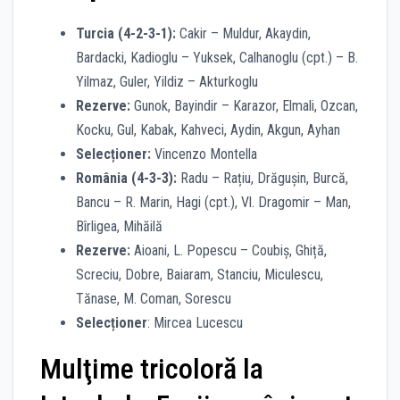
Turcia (4-2-3-1):
Cakir – Muldur, Akaydin,
Bardacki, Kadioglu – Yuksek, Calhanoglu (cpt.) – B.
Yilmaz, Guler, Yildiz – Akturkoglu
Rezerve:
Gunok, Bayindir – Karazor, Elmali, Ozcan,
Kocku, Gul, Kabak, Kahveci, Aydin, Akgun, Ayhan
Selecționer:
Vincenzo Montella
România (4-3-3):
Radu – Rațiu, Drăgușin, Burcă,
Bancu – R. Marin, Hagi (cpt.), Vl. Dragomir – Man,
Bîrligea, Mihăilă
Rezerve:
Aioani, L. Popescu – Coubiș, Ghiță,
Screciu, Dobre, Baiaram, Stanciu, Miculescu,
Tănase, M. Coman, Sorescu
Selecționer
: Mircea Lucescu
Mulţime tricoloră la