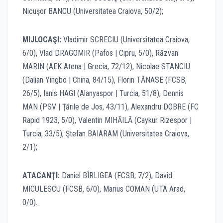
Nicuşor BANCU (Universitatea Craiova, 50/2);
MIJLOCAŞI:
Vladimir SCRECIU (Universitatea Craiova,
6/0), Vlad DRAGOMIR (Pafos | Cipru, 5/0), Răzvan
MARIN (AEK Atena | Grecia, 72/12), Nicolae STANCIU
(Dalian Yingbo | China, 84/15), Florin TĂNASE (FCSB,
26/5), Ianis HAGI (Alanyaspor | Turcia, 51/8), Dennis
MAN (PSV | Ţările de Jos, 43/11), Alexandru DOBRE (FC
Rapid 1923, 5/0), Valentin MIHĂILĂ (Caykur Rizespor |
Turcia, 33/5), Ştefan BAIARAM (Universitatea Craiova,
2/1);
ATACANŢI:
Daniel BÎRLIGEA (FCSB, 7/2), David
MICULESCU (FCSB, 6/0), Marius COMAN (UTA Arad,
0/0).