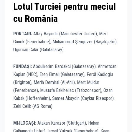
Lotul Turciei pentru meciul
cu România
PORTARI:
Altay Bayindir (Manchester United), Mert
Gunok (Fenerbahce), Muhammed Şengezer (Başakșehir),
Ugurcan Cakir (Galatasaray)
FUNDAȘI:
Abdulkerim Bardakci (Galatasaray), Ahmetcan
Kaplan (NEC), Eren Elmali (Galatasaray), Ferdi Kadioglu
(Brighton), Merih Demiral (Al-Ahli), Mert Muldur
(Fenerbahce), Mustafa Eskihellac (Trabzonspor), Ozan
Kabak (Hoffenheim), Samet Akaydin (Caykur Rizespor),
Zeki Celik (AS Roma)
MIJLOCAȘI:
Atakan Karazor (Stuttgart), Hakan
Calhanoglu (Inter), Ismail Yuksek (Fenerbahce), Kaan