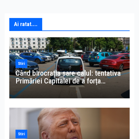
Ai ratat....
Stiri
Când birocrația sare calul: tentativa
Primăriei Capitalei de a forța
accesul la datele MAI pentru
amenzi la parcări ilegale
Stiri