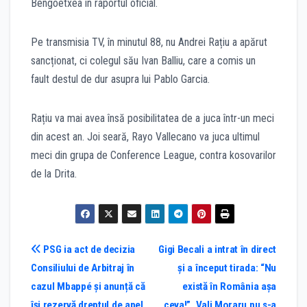
Bengoetxea în raportul oficial.
Pe transmisia TV, în minutul 88, nu Andrei Rațiu a apărut
sancționat, ci colegul său Ivan Balliu, care a comis un
fault destul de dur asupra lui Pablo Garcia.
Rațiu va mai avea însă posibilitatea de a juca într-un meci
din acest an. Joi seară, Rayo Vallecano va juca ultimul
meci din grupa de Conference League, contra kosovarilor
de la Drita.
Post
PSG ia act de decizia
Gigi Becali a intrat în direct
Consiliului de Arbitraj în
și a început tirada: “Nu
navigation
cazul Mbappé și anunță că
există în România așa
își rezervă dreptul de apel
ceva!”. Vali Moraru nu s-a