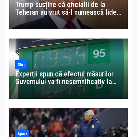
Trump susține că oficialii de la
Teheran au vrut să-l numească lider
suprem al Iranului în locul lui
Khamenei
Stiri
Experții spun că efectul măsurilor
Guvernului va fi nesemnificativ la
pompă. Avem benzină mai scumpă
decât în Suedia
Sport