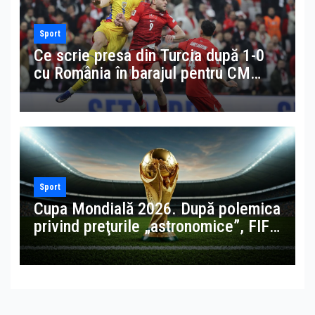
Sport
Ce scrie presa din Turcia după 1-0
cu România în barajul pentru CM
2026: „Băieţii noştri au trecut de
obstacol!”
Sport
Cupa Mondială 2026. După polemica
privind preţurile „astronomice”, FIFA
anunţă bilete la 60 de dolari pentru
suporteri