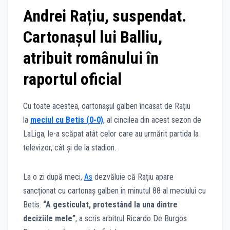
Andrei Rațiu, suspendat.
Cartonașul lui Balliu,
atribuit românului în
raportul oficial
Cu toate acestea, cartonașul galben încasat de Rațiu
la
meciul cu Betis (0-0)
, al cincilea din acest sezon de
LaLiga, le-a scăpat atât celor care au urmărit partida la
televizor, cât și de la stadion.
La o zi după meci,
As
dezvăluie că Rațiu apare
sancționat cu cartonaș galben în minutul 88 al meciului cu
Betis.
“A gesticulat, protestând la una dintre
deciziile mele”
, a scris arbitrul Ricardo De Burgos