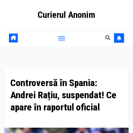
Skip
Curierul Anonim
to
content
Controversă în Spania:
Andrei Rațiu, suspendat! Ce
apare în raportul oficial