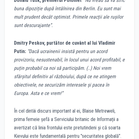
Donald Tusk, premierul Poloniei
:
”Nu vreau să vă stric
buna dipoziție după întâlnirea din Berlin. Eu sunt mai
mult prudent decât optimist. Primele reacții ale rușilor
sunt descurajante”.
Dmitry Peskov, purtător de cuvânt al lui Vladimir
Putin:
”Dacă ucrainenii insistă pentru un acord
provizoriu, nesustenabil, în locul unui acord profitabil, e
puțin probabil ca noi să participăm. (..) Noi vrem
sfârșitul definitiv al războiului, după ce ne atingem
obiectivele, ne securizăm interesele și pacea în
Europa. Asta e ce vrem!”
În cel dintâi discurs important al ei, Blaise Metreweli,
prima femeie șefă a Serviciului britanic de Informații a
avertizat că linia frontului este pretutindeni și că soarta
Kievului este fundamentală pentru ”securitatea globală”.