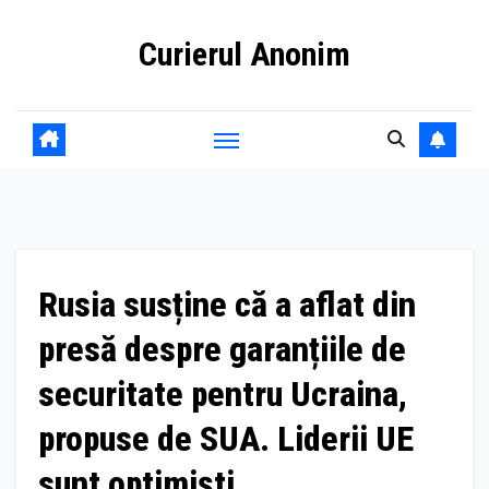
Skip
Curierul Anonim
to
content
Rusia susține că a aflat din
presă despre garanțiile de
securitate pentru Ucraina,
propuse de SUA. Liderii UE
sunt optimiști