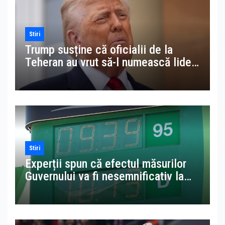
Stiri
Trump susține că oficialii de la
Teheran au vrut să-l numească lider
suprem al Iranului în locul lui
Khamenei
Stiri
Experții spun că efectul măsurilor
Guvernului va fi nesemnificativ la
pompă. Avem benzină mai scumpă
decât în Suedia