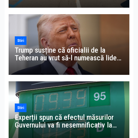
la parcări ilegale
Stiri
Trump susține că oficialii de la
Teheran au vrut să-l numească lider
suprem al Iranului în locul lui
Khamenei
Stiri
Experții spun că efectul măsurilor
Guvernului va fi nesemnificativ la
pompă. Avem benzină mai scumpă