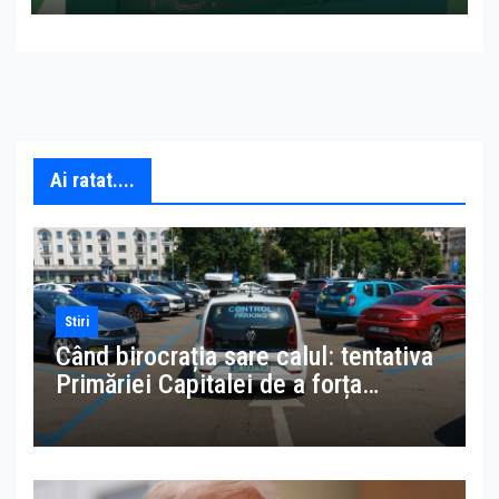
decât în Suedia
Ai ratat....
Stiri
Când birocrația sare calul: tentativa
Primăriei Capitalei de a forța
accesul la datele MAI pentru
amenzi la parcări ilegale