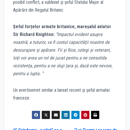
posibil conflict, a subliniat și șeful Statului Major al
Apărării din Regatul Britanic.
Șeful forțelor armate britanice, mareșalul aviator
Sir Richard Knighton:
”Impactul evident asupra
noastră, a tuturor, va fi costul capacității noastre de
descurajare și apărare. Fii și fiice, colegi și veterani,
toți vor avea un rol de jucat pentru a ne consolida
rezistența, pentru a ne sluji țara și, dacă este nevoie,
pentru a lupta. ”
Un avertisemnt similar a lansat recent și șeful armatei
franceze.
Grindeanu „a uitat” ce a
“Lui Trump i se rupe de